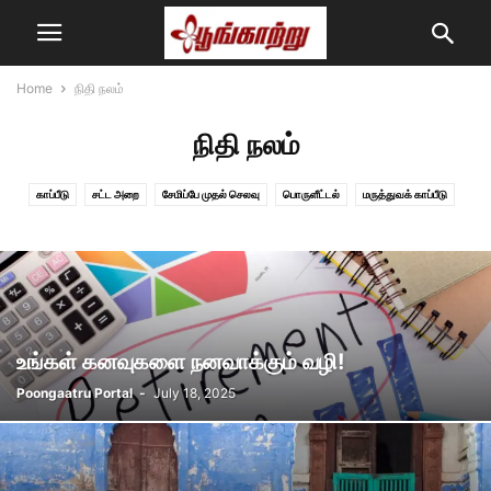
Home
நிதி நலம்
நிதி நலம்
காப்பீடு
சட்ட அறை
சேமிப்பே முதல் செலவு
பொருளீட்டல்
மருத்துவக் காப்பீடு
உங்கள் கனவுகளை நனவாக்கும் வழி!
Poongaatru Portal
-
July 18, 2025