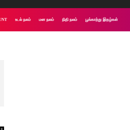
UNT
உடல் நலம்
மன நலம்
நிதி நலம்
பூங்காற்று இதழ்கள்
0