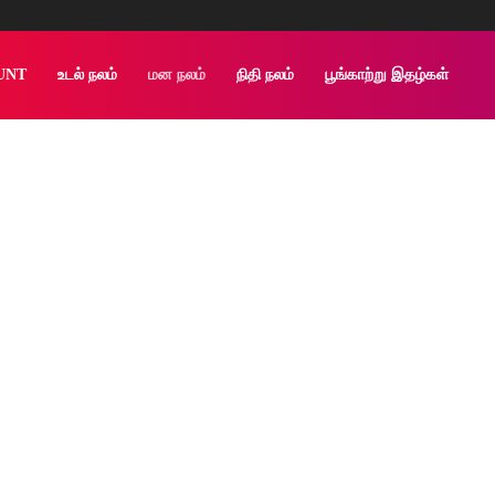
UNT
உடல் நலம்
மன நலம்
நிதி நலம்
பூங்காற்று இதழ்கள்