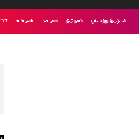
UNT
உடல் நலம்
மன நலம்
நிதி நலம்
பூங்காற்று இதழ்கள்
0