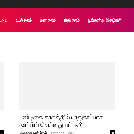
UNT
உடல் நலம்
மன நலம்
நிதி நலம்
பூங்காற்று இதழ்கள்
பண்டிகை காலத்தில் பாதுகாப்பாக
ஷாப்பிங் செய்வது எப்படி?
பூங்காற்று நண்பர்கள்
-
October 6, 2025
0
0