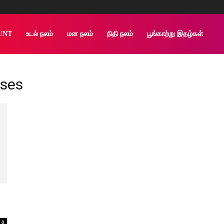
UNT
உடல் நலம்
மன நலம்
நிதி நலம்
பூங்காற்று இதழ்கள்
uses
0