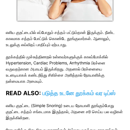
எளிய குறட்டையில் எப்போதும் சத்தம் மட்டும்தான் இருக்கும். நீண்ட
காலமாக சத்தம் போட்டுக் கொண்டே தூங்குவார்கள். ஆனாலும்,
உடலுக்கு எவ்விதப் பாதிப்பும் ஏற்படாது.
தூக்கத்தில் மூச்சுத்திணறல் உள்ளவர்களுக்குக் காலப்போக்கில்
Hypertension, Cardiac Problems, Arrhythmia பிரச்னை
வருவதற்கான அபாயம் இருக்கிறது. அதனால் பிரச்னையை
உடனடியாகக் கண்டறிந்து சிகிச்சை அளித்தால் நோயாளிக்கு
நன்மையாக அமையும்.
READ ALSO:
படுத்த உடனே தூக்கம் வர டிப்ஸ்
எளிய குறட்டை (Simple Snoring) உடைய நோயாளி தூங்கும்போது
குறட்டை சத்தம் சங்கடமாக இருந்தால், அதனை சரி செய்ய பல வழிகள்
இருக்கின்றன.
நோயாளிக்கு சிறு சிறு உபகரணங்கள் அல்லது மருத்துவ சாதனங்கள்