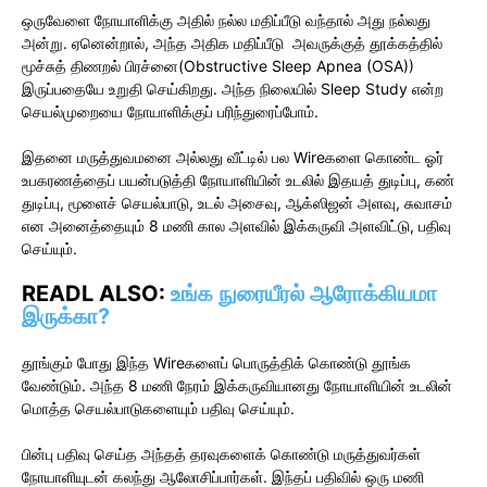
ஒருவேளை நோயாளிக்கு அதில் நல்ல மதிப்பீடு வந்தால் அது நல்லது
அன்று. ஏனென்றால், அந்த அதிக மதிப்பீடு அவருக்குத் தூக்கத்தில்
மூச்சுத் திணறல் பிரச்னை(Obstructive Sleep Apnea (OSA))
இருப்பதையே உறுதி செய்கிறது. அந்த நிலையில் Sleep Study என்ற
செயல்முறையை நோயாளிக்குப் பரிந்துரைப்போம்.
இதனை மருத்துவமனை அல்லது வீட்டில் பல Wireகளை கொண்ட ஓர்
உபகரணத்தைப் பயன்படுத்தி நோயாளியின் உடலில் இதயத் துடிப்பு, கண்
துடிப்பு, மூளைச் செயல்பாடு, உடல் அசைவு, ஆக்ஸிஜன் அளவு, சுவாசம்
என அனைத்தையும் 8 மணி கால அளவில் இக்கருவி அளவிட்டு, பதிவு
செய்யும்.
READL ALSO:
உங்க நுரையீரல் ஆரோக்கியமா
இருக்கா?
தூங்கும் போது இந்த Wireகளைப் பொருத்திக் கொண்டு தூங்க
வேண்டும். அந்த 8 மணி நேரம் இக்கருவியானது நோயாளியின் உடலின்
மொத்த செயல்பாடுகளையும் பதிவு செய்யும்.
பின்பு பதிவு செய்த அந்தத் தரவுகளைக் கொண்டு மருத்துவர்கள்
நோயாளியுடன் கலந்து ஆலோசிப்பார்கள். இந்தப் பதிவில் ஒரு மணி