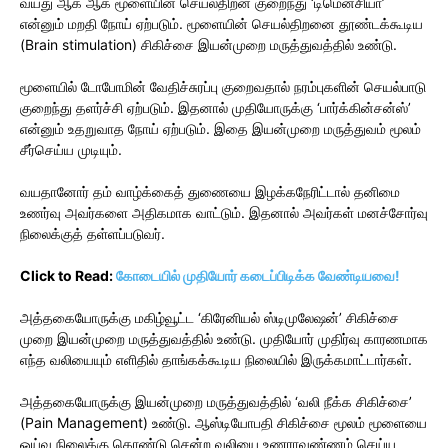
வயது ஆக ஆக மூளையின் செயல்திறன் குறைந்து ‘டிமென்சியா’
என்னும் மறதி நோய் ஏற்படும். மூளையின் செயல்திறனை தூண்டக்கூடிய
(Brain stimulation) சிகிச்சை இயன்முறை மருத்துவத்தில் உண்டு.
மூளையில் டோபோமின் வேதிச்சுரப்பு குறைவதால் நரம்புகளின் செயல்பாடு
குறைந்து தளர்ச்சி ஏற்படும். இதனால் முதியோருக்கு ‘பார்க்கின்சன்ஸ்’
என்னும் உதறுவாத நோய் ஏற்படும். இதை இயன்முறை மருத்துவம் மூலம்
சீர்செய்ய முடியும்.
வயதானோர் தம் வாழ்க்கைத் துணையை இழக்கநேரிட்டால் தனிமை
உணர்வு அவர்களை அதிகமாக வாட்டும். இதனால் அவர்கள் மனச்சோர்வு
நிலைக்குத் தள்ளப்படுவர்.
Click to Read:
கோடையில் முதியோர் கடைப்பிடிக்க வேண்டியவை!
அத்தகையோருக்கு மகிழ்வூட்ட ‘கிரேனியல் ஸ்டிமுலேஷன்’ சிகிச்சை
முறை இயன்முறை மருத்துவத்தில் உண்டு. முதியோர் முதிர்வு காரணமாக
எந்த வலியையும் எளிதில் தாங்கக்கூடிய நிலையில் இருக்கமாட்டார்கள்.
அத்தகையோருக்கு இயன்முறை மருத்துவத்தில் ‘வலி நீக்க சிகிச்சை’
(Pain Management) உண்டு. ஆஸ்டியோபதி சிகிச்சை மூலம் மூளையை
ஓய்வு நிலைக்கு கொண்டு சென்ற வலியை உணராவண்ணம் செய்ய