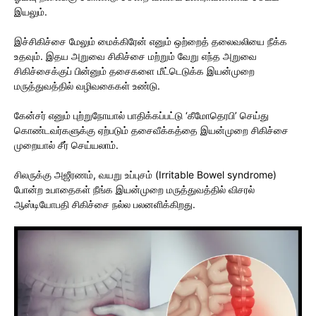
இயலும்.
இச்சிகிச்சை மேலும் மைக்கிரேன் எனும் ஒற்றைத் தலைவலியை நீக்க
உதவும். இதய அறுவை சிகிச்சை மற்றும் வேறு எந்த அறுவை
சிகிச்சைக்குப் பின்னும் தசைகளை மீட்டெடுக்க இயன்முறை
மருத்துவத்தில் வழிவகைகள் உண்டு.
கேன்சர் எனும் புற்றுநோயால் பாதிக்கப்பட்டு ‘கீமோதெரபி’ செய்து
கொண்டவர்களுக்கு ஏற்படும் தசைவீக்கத்தை இயன்முறை சிகிச்சை
முறையால் சீர் செய்யலாம்.
சிலருக்கு அஜீரணம், வயறு உப்புசம் (Irritable Bowel syndrome)
போன்ற உபாதைகள் நீங்க இயன்முறை மருத்துவத்தில் விசரல்
ஆஸ்டியோபதி சிகிச்சை நல்ல பலனளிக்கிறது.