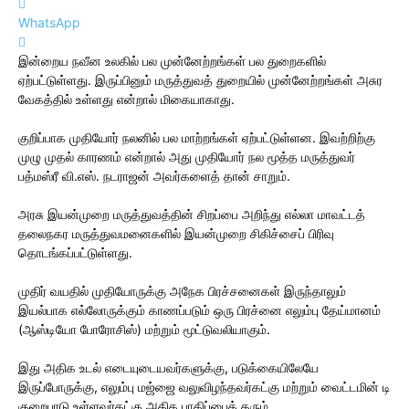
WhatsApp
இன்றைய நவீன உலகில் பல முன்னேற்றங்கள் பல துறைகளில்
ஏற்பட்டுள்ளது. இருப்பினும் மருத்துவத் துறையில் முன்னேற்றங்கள் அசுர
வேகத்தில் உள்ளது என்றால் மிகையாகாது.
குறிப்பாக முதியோர் நலனில் பல மாற்றங்கள் ஏற்பட்டுள்ளன. இவற்றிற்கு
முழு முதல் காரணம் என்றால் அது முதியோர் நல மூத்த மருத்துவர்
பத்மஸ்ரீ வி.எஸ். நடராஜன் அவர்களைத் தான் சாறும்.
அரசு இயன்முறை மருத்துவத்தின் சிறப்பை அறிந்து எல்லா மாவட்டத்
தலைநகர மருத்துவமனைகளில் இயன்முறை சிகிச்சைப் பிரிவு
தொடங்கப்பட்டுள்ளது.
முதிர் வயதில் முதியோருக்கு அநேக பிரச்சனைகள் இருந்தாலும்
இயல்பாக எல்லோருக்கும் காணப்படும் ஒரு பிரச்னை எலும்பு தேய்மானம்
(ஆஸ்டியோ போரோசிஸ்) மற்றும் மூட்டுவலியாகும்.
இது அதிக உடல் எடையுடையவர்களுக்கு, படுக்கையிலேயே
இருப்போருக்கு, எலும்பு மஜ்ஜை வலுவிழந்தவர்கட்கு மற்றும் வைட்டமின் டி
குறைபாடு உள்ளவர்கட்கு அதிக பாதிப்பைத் தரும்.