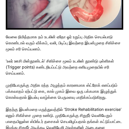
வேலை நிமித்தமாக நம் உடலின் ஏதோ ஓர் உறுப்பு அதிக செயல்பாடு
கொண்டால் வரும் வீக்கம், வலி, பிடிப்பு இவற்றை இயன்முறை சிகிச்சை
மூலம் சரி செய்யலாம்.
‘உலர் ஊசி மின்தூண்டல்’ சிகிச்சை மூலம் உடலின் தூண்டு புள்ளிகள்
(Trigger points) கண்டறியப்பட்டு அவற்றை எளியமுறையில் சரி
செய்யலாம்.
முதியோருக்கு அதிக ரத்த அழுத்தம் காரணமாக ஸ்ட்ரோக் எனப்படும்
பக்கவாதம் ஏற்பட்டு கை, கால் முகம் இவை ஒரு பக்கமாக இழுத்துக்
கொள்வதால் இயல்பு வாழ்க்கை பெருமளவு பாதிக்கப்படுகிறது.
இதற்கு இயன்மறை மருத்துவத்தில் ‘Stroke Rehabilitation exercise’
எனும் சிகிச்சை முறை உண்டு. முதியோருக்கு சிறுநீர் வெளியேறும்
பாதையிலுள்ள ஸ்பிங்டர் தசைகள் செயலிழப்பதால் தங்கள் கட்டுப்பாட்டை
இழந்து சிறுநீர் அடிக்கடி வெளியேறி அவர்களின் ஆடைகளை