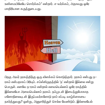
உண்மையிலேயே சொர்க்கம்” என்றார். ச-வர்க்கம், அதாவது ஒரே
மாதிரியான கருத்துடையது.
பிறகு அவர் நரகத்திற்கு ஒரு விளக்கம் கொடுத்தார். நரகம் என்பது ந-
ரகம் என்பதாகப் பிரியும். சம்ஸ்கிருதத்தில் ‘ந’ என்றால் இல்லை என்று
பொருள். எனவே ந-ரகம் என்றால் எவையெல்லாம் ஒரே ரகத்தில்
இல்லையோ அவையெல்லாம் நரகம். நம்முடன் இயைந்துபோகாத
மனோநிலையுடன் இருப்பவர்களோடு நாம் எப்படி வாழ்க்கையை
நகர்த்துவது? ஒன்று, அனுசரித்துச் செல்ல வேண்டும். இல்லையேல்