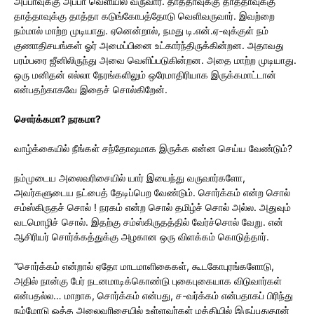
அப்பாவுக்கு அப்பா வெளியில் வருவார். தாத்தாவுக்கு தாத்தாவுக்கு
தாத்தாவுக்கு தாத்தா கடுங்கோபத்தோடு வெளிவருவார். இவற்றை
நம்மால் மாற்ற முடியாது. ஏனென்றால், நமது டி.என்.ஏ-வுக்குள் நம்
குணாதிசயங்கள் ஓர் அமைப்பினை உட்கார்ந்திருக்கின்றன. அதாவது
பரம்பரை ஜீனிலிருந்து அவை வெளிப்படுகின்றன. அதை மாற்ற முடியாது.
ஒரு மனிதன் எல்லா நேரங்களிலும் ஒரேமாதிரியாக இருக்கமாட்டான்
என்பதற்காகவே இதைச் சொல்கிறேன்.
சொர்க்கமா? நரகமா?
வாழ்க்கையில் நீங்கள் சந்தோஷமாக இருக்க என்ன செய்ய வேண்டும்?
நம்முடைய அலைவரிசையில் யார் இயைந்து வருவார்களோ,
அவர்களுடைய நட்பைத் தேடிப்பெற வேண்டும். சொர்க்கம் என்ற சொல்
சம்ஸ்கிருதச் சொல் ! நரகம் என்ற சொல் தமிழ்ச் சொல் அல்ல. அதுவும்
வடமொழிச் சொல். இதற்கு சம்ஸ்கிருதத்தில் வேர்ச்சொல் வேறு. என்
ஆசிரியர் சொர்க்கத்துக்கு அழகான ஒரு விளக்கம் கொடுத்தார்.
“சொர்க்கம் என்றால் ஏதோ மாடமாளிகைகள், கூடகோபுரங்களோடு,
அதில் நான்கு பேர் நடனமாடிக்கொண்டு புகைபுகையாக விடுவார்கள்
என்பதல்ல… மாறாக, சொர்க்கம் என்பது, ச-வர்க்கம் என்பதாகப் பிரிந்து
நம்மோடு ஒத்த அலைவரிசையில் உள்ளவர்கள் மத்தியில் இருப்பதுதான்