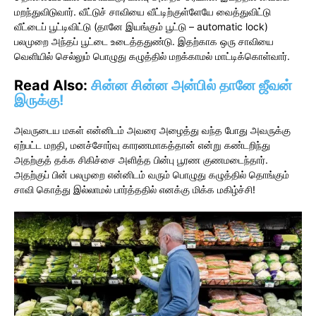
மறந்துவிடுவார். வீட்டுச் சாவியை வீட்டிற்குள்ளேயே வைத்துவிட்டு
வீட்டைப் பூட்டிவிட்டு (தானே இயங்கும் பூட்டு – automatic lock)
பலமுறை அந்தப் பூட்டை உடைத்ததுண்டு. இதற்காக ஒரு சாவியை
வெளியில் செல்லும் பொழுது கழுத்தில் மறக்காமல் மாட்டிக்கொள்வார்.
Read Also:
சின்ன சின்ன அன்பில் தானே ஜீவன்
இருக்கு!
அவருடைய மகள் என்னிடம் அவரை அழைத்து வந்த போது அவருக்கு
ஏற்பட்ட மறதி, மனச்சோர்வு காரணமாகத்தான் என்று கண்டறிந்து
அதற்குத் தக்க சிகிச்சை அளித்த பின்பு பூரண குணமடைந்தார்.
அதற்குப் பின் பலமுறை என்னிடம் வரும் பொழுது கழுத்தில் தொங்கும்
சாவி கொத்து இல்லாமல் பார்த்ததில் எனக்கு மிக்க மகிழ்ச்சி!