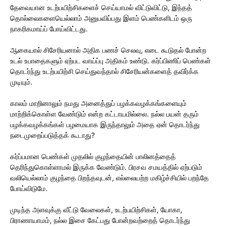
தேவையான உடற்பயிற்சிகளைச் செய்யாமல் விட்டுவிட்டு, இந்தத்
தொல்லைகளையெல்லாம் அனுபவிப்பது இளம் பெண்களிடம் ஒரு
நாகரிகமாய்ப் போய்விட்டது.
ஆகையால் சிசேரியனால் அதிக பணச் செலவு, எடை கூடுதல் போன்ற
உடல் உபாதைகளும் ஏற்பட வாய்ப்பு அதிகம் உண்டு. கர்ப்பிணிப் பெண்கள்
தொடர்ந்து உடற்பயிற்சி செய்துவந்தால் சிசேரியன்களைத் தவிர்க்க
முடியும்.
காலம் மாறினாலும் நமது அனைத்துப் பழக்கவழக்கங்களையும்
மாற்றிக்கொள்ள வேண்டும் என்ற கட்டாயமில்லை. நல்ல பயன் தரும்
பழக்கவழக்கங்கள் பழமையாக இருந்தாலும் அதை ஏன் தொடர்ந்து
நடைமுறைப்படுத்தக் கூடாது?
கர்ப்பமான பெண்கள் முதலில் குழந்தையின் பாலினத்தைத்
தெரிந்துகொள்ளாமல் இருக்க வேண்டும். பிரசவ சமயத்தில் ஏற்படும்
வலியெல்லாம் குழந்தை பிறந்தவுடன், எல்லையற்ற மகிழ்ச்சியில் பறந்தே
போய்விடுமே.
முடிந்த அளவுக்கு வீட்டு வேலைகள், உடற்பயிற்சிகள், யோகா,
பிராணாயாமம், நல்ல இசை கேட்பது போன்றவற்றைத் தொடர்ந்து