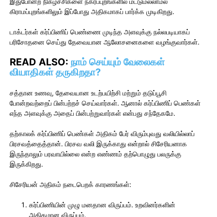
இதுபோன்ற நிகழ்ச்சிகளை நகர்ப்புறங்களில் மட்டுமல்லாமல்
கிராமப்புறங்களிலும் இப்போது அதிகமாகப் பார்க்க முடிகிறது.
டாக்டர்கள் கர்ப்பிணிப் பெண்ணை முடிந்த அளவுக்கு நல்லபடியாகப்
பரிசோதனை செய்து தேவையான ஆலோசனைகளை வழங்குவார்கள்.
READ ALSO:
நாம் செய்யும் வேலைகள்
வியாதிகள் தருகிறதா?
சத்தான உணவு, தேவையான உடற்பயிற்சி மற்றும் தடுப்பூசி
போன்றவற்றைப் பின்பற்றச் செய்வார்கள். ஆனால் கர்ப்பிணிப் பெண்கள்
எந்த அளவுக்கு அதைப் பின்பற்றுவார்கள் என்பது சந்தேகமே.
தற்காலக் கர்ப்பிணிப் பெண்கள் அதிகம் பேர் விரும்புவது வலியில்லாப்
பிரசவத்தைத்தான். பிரசவ வலி இருக்காது என்றால் சிசேரியனாக
இருந்தாலும் பரவாயில்லை என்ற எண்ணம் தற்பொழுது பலருக்கு
இருக்கிறது.
சிசேரியன் அதிகம் நடைபெறக் காரணங்கள்:
கர்ப்பிணியின் முழு மனதான விருப்பம். உறவினர்களின்
அதிகமான விருப்பம்.