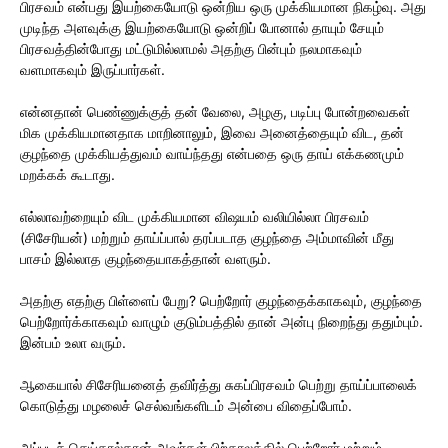
பிரசவம் என்பது இயற்கையோடு ஒன்றிய ஒரு முக்கியமான நிகழ்வு. அது
முடிந்த அளவுக்கு இயற்கையோடு ஒன்றிப் போனால் தாயும் சேயும்
பிரசவத்தின்போது மட்டுமில்லாமல் அதற்கு பின்பும் நலமாகவும்
வளமாகவும் இருப்பார்கள்.
என்னதான் பெண்ணுக்குத் தன் வேலை, அழகு, படிப்பு போன்றவைகள்
மிக முக்கியமானதாக மாறினாலும், இவை அனைத்தையும் விட, தன்
குழந்தை முக்கியத்துவம் வாய்ந்தது என்பதை ஒரு தாய் எக்கணமும்
மறக்கக் கூடாது.
எல்லாவற்றையும் விட முக்கியமான விஷயம் வலியில்லா பிரசவம்
(சிசேரியன்) மற்றும் தாய்ப்பால் தரப்படாத குழந்தை அம்மாவின் மீது
பாசம் இல்லாத குழந்தையாகத்தான் வளரும்.
அதற்கு எதற்கு பிள்ளைப் பேறு? பெற்றோர் குழந்தைக்காகவும், குழந்தை
பெற்றோர்க்காகவும் வாழும் குடும்பத்தில் தான் அன்பு நிறைந்து ததும்பும்.
இன்பம் உலா வரும்.
ஆகையால் சிசேரியனைத் தவிர்த்து சுகப்பிரசவம் பெற்று தாய்ப்பாலைக்
கொடுத்து மழலைச் செல்வங்களிடம் அன்பை விதைப்போம்.
அப்படிச் செய்தால்தான் அவர்கள் பிற்காலத்தில் பெற்றோர் மற்றும்