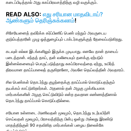
கடைப்பிடித்தால் அது சுகப்பிரவசத்திற்கு வழி வகுக்கும்.
READ ALSO:
எது சரியான மாதவிடாய்?
ஆண்களும் தெரிஞ்சுக்கலாம்
!
சிசேரியனைத் தவிர்க்க கர்ப்பிணிப் பெண் மற்றும் அவருடைய
குடும்பத்தாரின் முழு ஒத்துழைப்பும் டாக்டர்களுக்குத் தேவைப்படுகிறது.
கடவுள் எல்லா இடங்களிலும் இருக்க முடியாது. எனவே தான் தாயைப்
படைத்தான். எந்தத் தாய், தன் வலியையும் தனக்கு ஏற்படும்
இன்னல்களையும் பொருட்படுத்தாது சுகப்பிரசவத்தை ஏற்று, உயிர்த்
திரவமான தாய்ப்பாலைத் தருகிறாளோ, அவளே தெய்வத்தின் அவதாரம்.
சில பெண்கள் தொடர்ந்து குழந்தைக்கு தாய்ப்பால் கொடுப்பதற்கும்
தயக்கம் காட்டுகிறார்கள். அதனால் தன் அழகு முக்கியமாக
மார்பகங்களின் அழகு கெட்டுவிடும் என்ற தவறான எண்ணத்தினால்
தொடர்ந்து தாய்ப்பால் கொடுப்பதில்லை.
சரியான உள்ளாடை அணிவதன் மூலமும், தொடர்ந்து உடற்பயிற்சி
செய்வதன் மூலமும், பிரசவத்திற்கு பின்பு ஒன்று அல்லது இரண்டு
மாதத்திற்குள் 90 சதவிகித மார்பகங்கள் பழைய நிலைக்கே